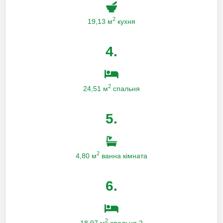
2
19,13 м
кухня
4.
2
24,51 м
спальня
5.
2
4,80 м
ванна кімната
6.
2
18,97 м
спальня 2